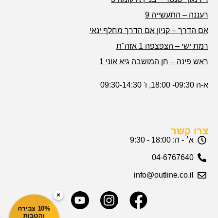
רעננה – התעשייה 9
אם הדרך – קניון אם הדרך מחלף ינאי
רמת ישי – הצפצפה 1 אזה"ת
ראש פינה – חן המושבה גיא אוני 1
א-ה 09:30- 18:00, ו' 09:30-14:30
צרו קשר
א׳ - ה: 18:00 - 9:30
04-6767640
info@outline.co.il
×
10% צבירה
והטבות