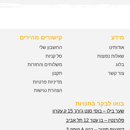
מידע
קישורים מהירים
אודותינו
החשבון שלי
שאלות נפוצות
סל קניות
בלוג
משלוחים והחזרות
צור קשר
תקנון
מדיניות פרטיות
הצהרת נגישות
בואו לבקר בחנויות
שער בילו – בוסי סנט ג'ורג' 15 ק.עקרון
פלורנטין – בן עטר 12 תל אביב
דיזינגוף סנטר – בניין A קומה 3