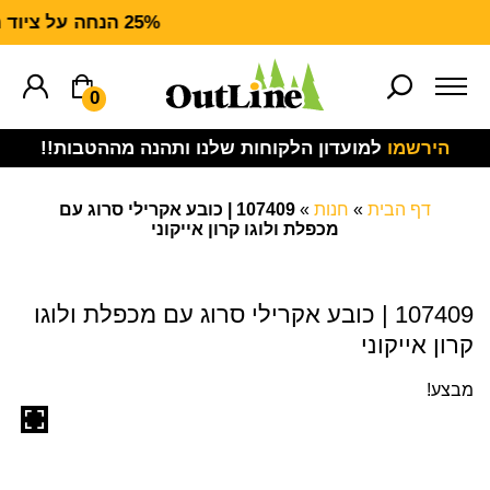
25% הנחה על ציוד מנדף CARHARTT FORCE
0
הירשמו
למועדון הלקוחות שלנו ותהנה מההטבות!!
דף הבית
»
חנות
»
107409 | כובע אקרילי סרוג עם
מכפלת ולוגו קרון אייקוני
107409 | כובע אקרילי סרוג עם מכפלת ולוגו
קרון אייקוני
מבצע!