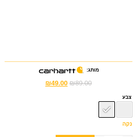
מותג:
₪
49.00
₪
89.00
צבע
נקה