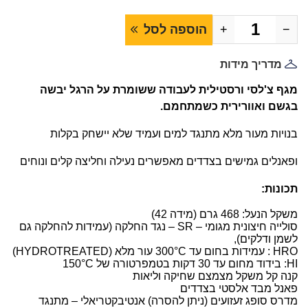
−
+
הוספה לסל
מדריך מידות
מגף צ'לסי ורסטילית לעבודה ששומרת על הרגל יבשה
בגשם ואוורירית כשמתחמם.
בנויות מעור מלא מתנגד למים ועמיד שלא יישחק בקלות
ופאנלים גמישים בצדדים מאפשרים נעילה וחליצה קלים ונוחים
תכונות:
משקל הנעל: 468 גרם (מידה 42)
סולייה חיצונית מגומי – SR – נגד החלקה (עמידות להחלקה גם
לשמן ודלקים),
HRO : עמידות בחום עד 300°C עור מלא (HYDROTREATED)
HI: בידוד מחום עד 30 דקות בטמפרטורה של 150°C
קנה קל משקל מצמצם שחיקה וליאות
פאנל מבד אלסטי בצדדים
מדרס סופג זעזועים (ניתן להסרה) אנטיבקטריאלי – מתנגד