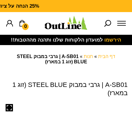
25% הנחה על ציוד מנדף CARHARTT FORCE
0
הירשמו
למועדון הלקוחות שלנו ותהנה מההטבות!!
דף הבית
»
חנות
»
A-SB01 | גרבי במבוק STEEL
BLUE (זוג 1 במארז)
A-SB01 | גרבי במבוק STEEL BLUE (זוג 1
במארז)