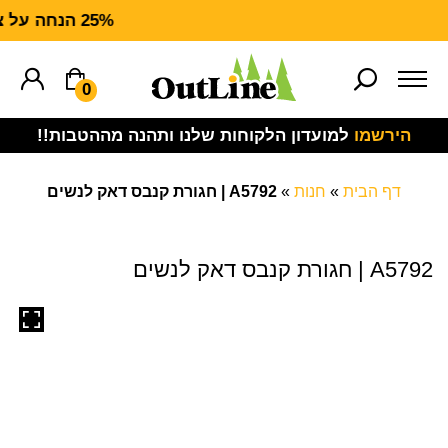
25% הנחה על ציוד מנדף CARHARTT FORCE
0
הירשמו
למועדון הלקוחות שלנו ותהנה מההטבות!!
דף הבית
»
חנות
»
A5792 | חגורת קנבס דאק לנשים
A5792 | חגורת קנבס דאק לנשים