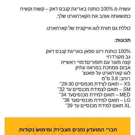
עשויה מ 100% כותנה באריגת קנבס דאק – קשוח וקשיח
כמושאתה אוהב את הקארהארט שלך.
כוללת גם תווית לוגו אייקונית של קארהארט.
תכונות:
100% כותנת רינג ספאן באריגת קנבס דאק
גב מקורדרוי
קצה מעור עם תופוריםדמויי ראשייה
אבזם ממתכת במראה עתיק
לוגו קארהארט על פאטצ'
רוחב: 3.8 ס"מ
XS – תואם לצידת מכמסיים 29-30"
SM – תואם לצמידת מכנסיים עד 32"
MED – תואם למידת מכנסיםעד 34"
LG – תואם למידת מכנסייםעד 36"
XL תואם למידת מכנסיים עד 39"
חברי המועדון נהנים מצבירה ומימוש נקודות.