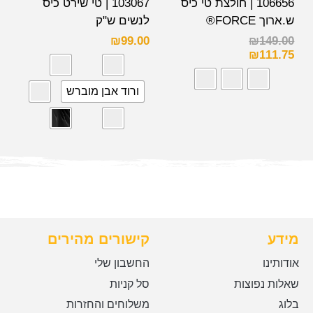
106656 | חולצת טי כיס
103067 | טי שירט כיס
ש.ארוך FORCE®
לנשים ש"ק
₪
99.00
₪
149.00
₪
111.75
ורוד אבן מוברש
מידע
קישורים מהירים
אודותינו
החשבון שלי
שאלות נפוצות
סל קניות
בלוג
משלוחים והחזרות