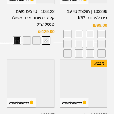
103296 | חולצת טי עם
106122 | טי כיס נשים
כיס לעבודה K87
קלה במיוחד מבד משולב
טנסל ש"ק
₪
99.00
₪
129.00
מבצע!