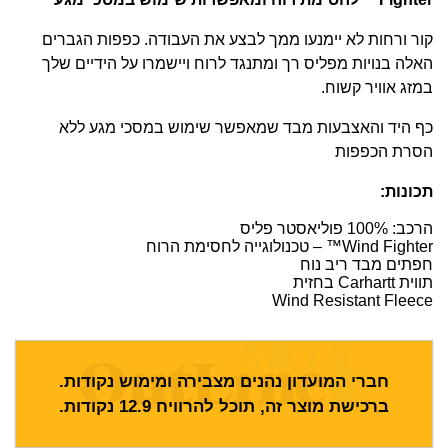
קור ורחות לא יימנעו ממך לבצע את העבודה. כפפות הגברים
האלה בנויות מפליס רך ומתנגד לרוח ויישמרו על הידיים שלך
במזג אוויר קשוח.
כף היד והאצבעות מבד שמאפשר שימוש במסכי מגע ללא
הסרת הכפפות
תכונות:
הרכב: 100% פוליאסטר פליס
Wind Fighter™ – טכנולוגייה לחסימת הרוח
חפתים מבד ריב נוח
תווית Carhartt בחזית
Wind Resistant Fleece
חברי המועדון נהנים מצבירה ומימוש נקודות.
ברכישת מוצר זה, תוכל להרוויח
12.9
נקודות.