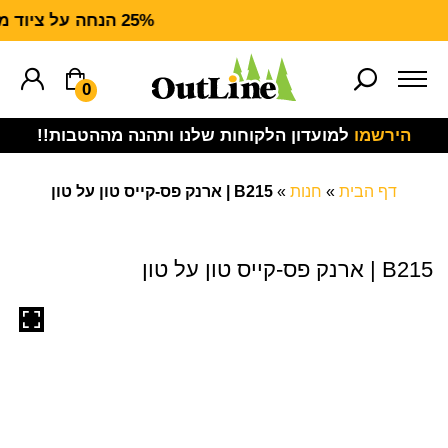
25% הנחה על ציוד מנדף CARHARTT FORCE
0
הירשמו
למועדון הלקוחות שלנו ותהנה מההטבות!!
דף הבית
»
חנות
»
B215 | ארנק פס-קייס טון על טון
B215 | ארנק פס-קייס טון על טון