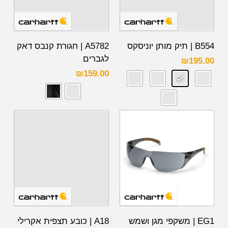
B554 | תיק מותן יוניסקס
A5782 | חגורת קנבס דאק
לגברים
₪
195.00
₪
159.00
EG1 | משקפי מגן ושמש
A18 | כובע תצפית אקרילי