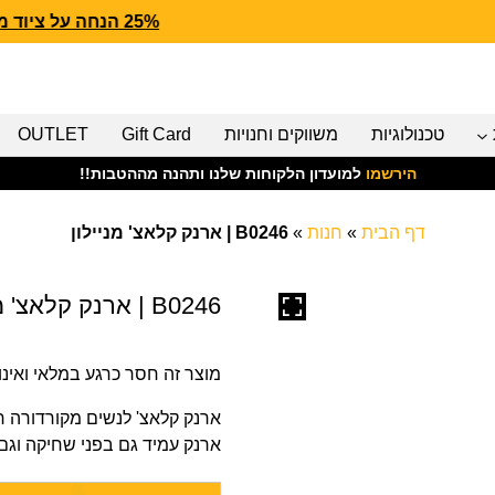
25% הנחה על ציוד מנדף CARHARTT FORCE
טכנולוגיות
משווקים וחנויות
Gift Card
OUTLET
הירשמו
למועדון הלקוחות שלנו ותהנה מההטבות!!
דף הבית
»
חנות
»
B0246 | ארנק קלאצ' מניילון
B0246 | ארנק קלאצ' מניילון
מוצר זה חסר כרגע במלאי ואינו ז
ארנק קלאצ' לנשים מקורדורה חזקה
ארנק עמיד גם בפני שחיקה וגם