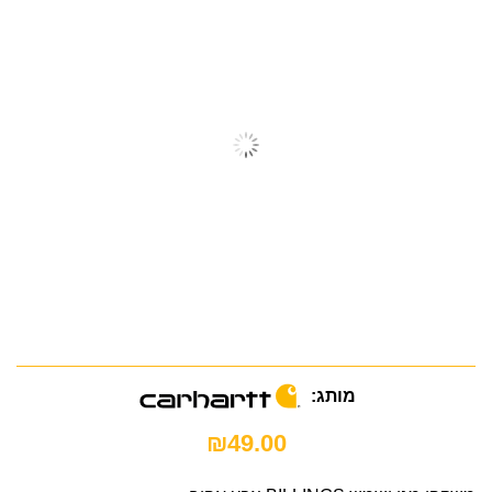
מותג:
₪
49.00