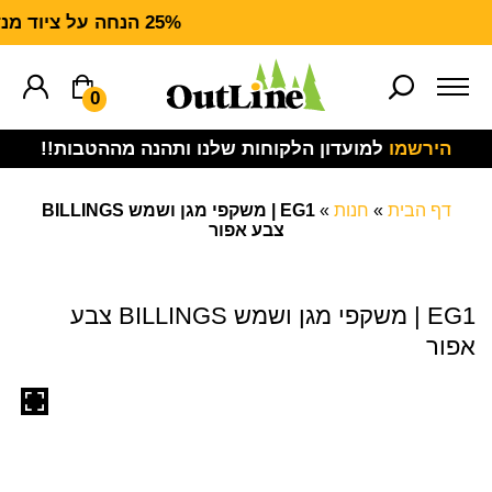
25% הנחה על ציוד מנדף CARHARTT FORCE
0
הירשמו
למועדון הלקוחות שלנו ותהנה מההטבות!!
דף הבית
»
חנות
»
EG1 | משקפי מגן ושמש BILLINGS
צבע אפור
EG1 | משקפי מגן ושמש BILLINGS צבע
אפור