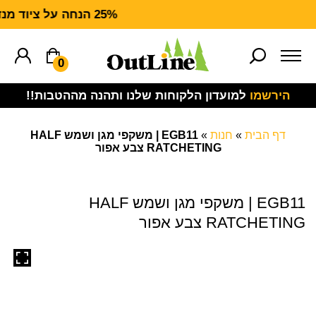
25% הנחה על ציוד מנדף CARHARTT FORCE
0
הירשמו
למועדון הלקוחות שלנו ותהנה מההטבות!!
דף הבית
»
חנות
»
EGB11 | משקפי מגן ושמש HALF
RATCHETING צבע אפור
EGB11 | משקפי מגן ושמש HALF
RATCHETING צבע אפור