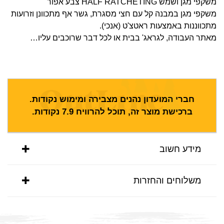
משקפי מגן ושמש HALF RATCHETING צבע אפור
משקפי מגן במבנה קל עם חצי מסגרת, גשר אף מתכוונן וזרועות
מתכווננות באמצעות ראטצ'ט (אנכי).
מאתר העבודה, לגראג' בבית או לכל דבר שרוכבים עליו…
חברי המועדון נהנים מצבירה ומימוש נקודות.
ברכישת מוצר זה, תוכל להרוויח
7.9
נקודות.
מידע חשוב
משלוחים והחזרות