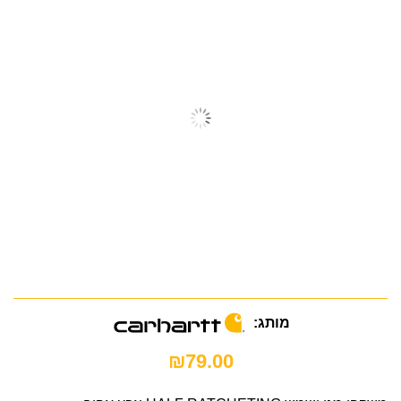
מותג:
₪
79.00