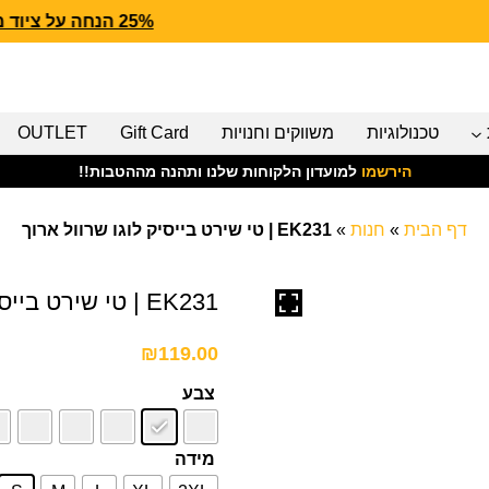
25% הנחה על ציוד מנדף CARHARTT FORCE
טכנולוגיות
משווקים וחנויות
Gift Card
OUTLET
הירשמו
למועדון הלקוחות שלנו ותהנה מההטבות!!
דף הבית
»
חנות
»
EK231 | טי שירט בייסיק לוגו שרוול ארוך
EK231 | טי שירט בייסיק לוגו שרוול ארוך
₪
119.00
צבע
מידה