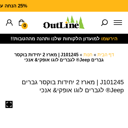
25% הנחה על ציוד מנדף CARHARTT FORCE
0
הירשמו
למועדון הלקוחות שלנו ותהנה מההטבות!!
דף הבית
»
חנות
»
J101245 | מארז 2 יחידות בוקסר
גברים Jeep® לגברים לוגו אופקי& אנכי
J101245 | מארז 2 יחידות בוקסר גברים
Jeep® לגברים לוגו אופקי& אנכי