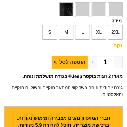
מידה
S
M
L
XL
2XL
נקה
−
+
הוספה לסל
מארז 2 זוגות בוקסר Jeep® בגזרה מושלמת ונוחה.
גזרה ייחודית ונוחה בשל קווי המתאר הנקיים והשוליים הנקיים
והאלסטיים.
חברי המועדון נהנים מצבירה ומימוש נקודות.
ברכישת מוצר זה, תוכל להרוויח
5.9
נקודות.