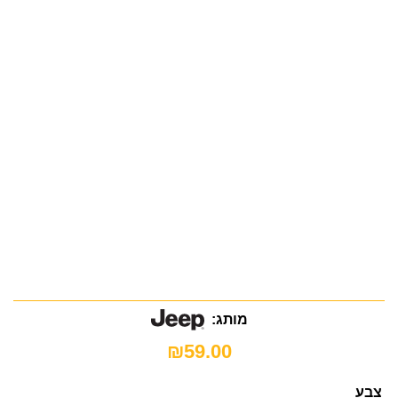
מותג:
₪
59.00
צבע