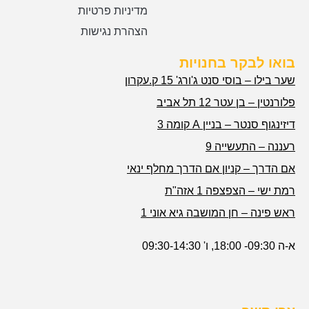
מדיניות פרטיות
הצהרת נגישות
בואו לבקר בחנויות
שער בילו – בוסי סנט ג'ורג' 15 ק.עקרון
פלורנטין – בן עטר 12 תל אביב
דיזינגוף סנטר – בניין A קומה 3
רעננה – התעשייה 9
אם הדרך – קניון אם הדרך מחלף ינאי
רמת ישי – הצפצפה 1 אזה"ת
ראש פינה – חן המושבה גיא אוני 1
א-ה 09:30- 18:00, ו' 09:30-14:30