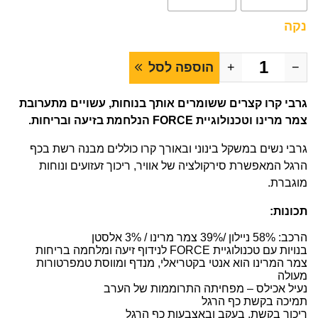
נקה
−
+
הוספה לסל
גרבי קרו קצרים ששומרים אותך בנוחות, עשויים מתערובת
צמר מרינו וטכנולוגיית FORCE הנלחמת בזיעה ובריחות.
גרבי נשים במשקל בינוני ובאורך קרו כוללים מבנה רשת בכף
הרגל המאפשרת סירקולציה של אוויר, ריכוך זעזועים ונוחות
מוגברת.
תכונות:
הרכב: 58% ניילון /39% צמר מרינו / 3% אלסטן
בנויות עם טכנולוגיית FORCE לנידוף זיעה ומלחמה בריחות
צמר המרינו הוא אנטי בקטריאלי, מנדף ומווסת טמפרטורות
מעולה
נעיל אכילס – מפחיתה התרוממות של הערב
תמיכה בקשת כף הרגל
ריכוך בקשת, בעקב ובאצבעות כף הרגל