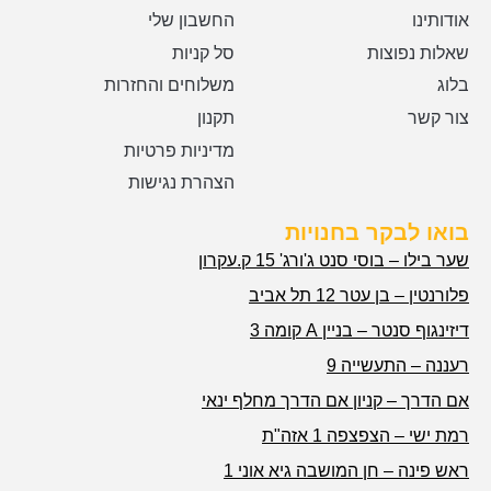
אודותינו
החשבון שלי
שאלות נפוצות
סל קניות
בלוג
משלוחים והחזרות
צור קשר
תקנון
מדיניות פרטיות
הצהרת נגישות
בואו לבקר בחנויות
שער בילו – בוסי סנט ג'ורג' 15 ק.עקרון
פלורנטין – בן עטר 12 תל אביב
דיזינגוף סנטר – בניין A קומה 3
רעננה – התעשייה 9
אם הדרך – קניון אם הדרך מחלף ינאי
רמת ישי – הצפצפה 1 אזה"ת
ראש פינה – חן המושבה גיא אוני 1