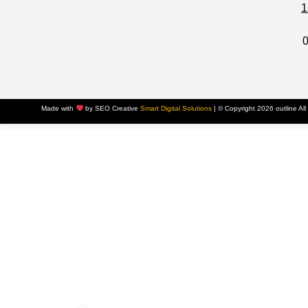
Made with
by SEO Creative
Smart Digital Solutions
|
© Copyright 2026 outline Al