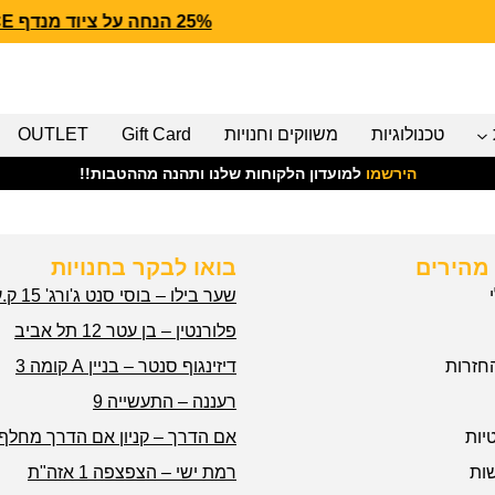
25% הנחה על ציוד מנדף CARHARTT FORCE
טכנולוגיות
משווקים וחנויות
Gift Card
OUTLET
הירשמו
למועדון הלקוחות שלנו ותהנה מההטבות!!
מהירים
בואו לבקר בחנויות
שער בילו – בוסי סנט ג'ורג' 15 ק.עקרון
פלורנטין – בן עטר 12 תל אביב
חזרות
דיזינגוף סנטר – בניין A קומה 3
רעננה – התעשייה 9
יות
אם הדרך – קניון אם הדרך מחלף 
ות
רמת ישי – הצפצפה 1 אזה"ת