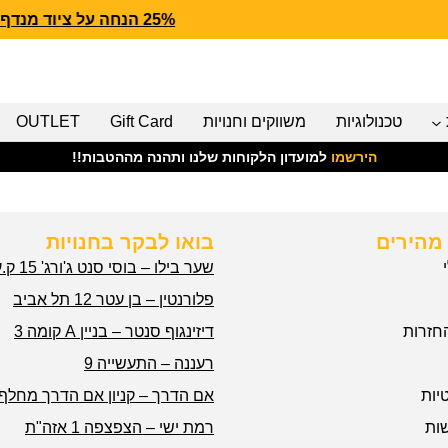
25% הנחה על ציוד מנדף CARHARTT FORCE
טכנולוגיות
משווקים וחנויות
Gift Card
OUTLET
הירשמו
למועדון הלקוחות שלנו ותהנה מההטבות!!
מהירים
בואו לבקר בחנויות
שער בילו – בוסי סנט ג'ורג' 15 ק.עקרון
פלורנטין – בן עטר 12 תל אביב
חזרות
דיזינגוף סנטר – בניין A קומה 3
רעננה – התעשייה 9
יות
אם הדרך – קניון אם הדרך מחלף 
ות
רמת ישי – הצפצפה 1 אזה"ת