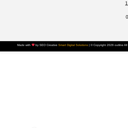
Made with
by SEO Creative
Smart Digital Solutions
|
© Copyright 2026 outline Al